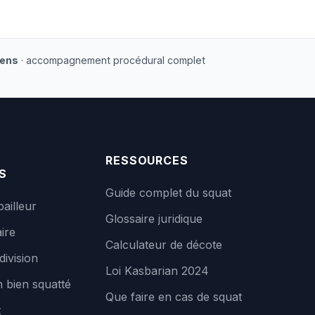
iens
· accompagnement procédural complet
RESSOURCES
S
Guide complet du squat
bailleur
Glossaire juridique
ire
Calculateur de décote
division
Loi Kasbarian 2024
 bien squatté
Que faire en cas de squat
t