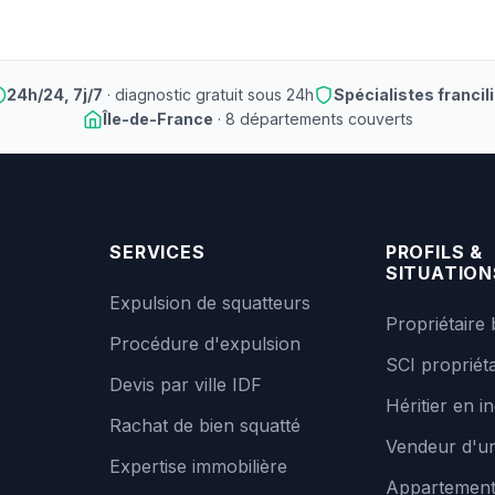
24h/24, 7j/7
· diagnostic gratuit sous 24h
Spécialistes francil
Île-de-France
· 8 départements couverts
SERVICES
PROFILS &
SITUATION
Expulsion de squatteurs
Propriétaire 
Procédure d'expulsion
SCI propriéta
Devis par ville IDF
Héritier en in
Rachat de bien squatté
Vendeur d'un
Expertise immobilière
Appartemen