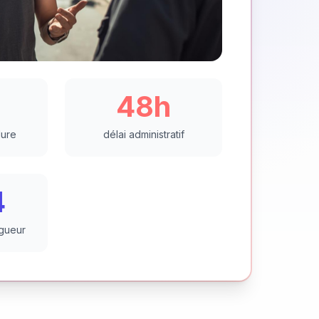
48h
dure
délai administratif
4
igueur