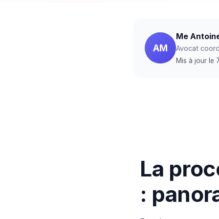
Me Antoin
AM
Avocat coordi
Mis à jour le
La proc
: pano