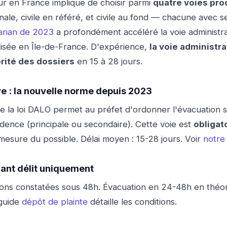
ur en France implique de choisir parmi
quatre voies pro
ale, civile en référé, et civile au fond — chacune avec se
barian de 2023
a profondément accéléré la voie administrat
ilisée en Île-de-France. D'expérience,
la voie administra
orité des dossiers
en 15 à 28 jours.
ve : la nouvelle norme depuis 2023
 de la loi DALO permet au préfet d'ordonner l'évacuation 
idence (principale ou secondaire). Cette voie est
obligat
mesure du possible. Délai moyen : 15-28 jours. Voir
notre 
rant délit uniquement
ions constatées sous 48h. Évacuation en 24-48h en théor
 guide
dépôt de plainte
détaille les conditions.