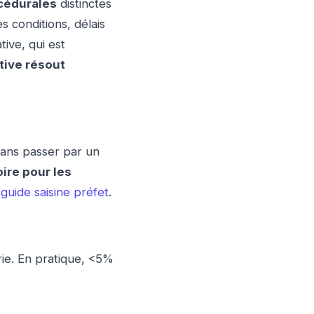
cédurales
distinctes
s conditions, délais
ive, qui est
tive résout
sans passer par un
oire pour les
guide saisine préfet
.
ie. En pratique, <5%