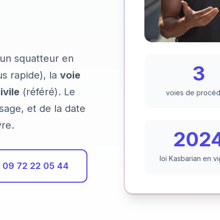
 un squatteur en
3
us rapide), la
voie
ivile
(référé). Le
voies de procé
sage, et de la date
vre.
202
loi Kasbarian en v
09 72 22 05 44