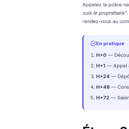
Appelez la police na
suis le propriétaire"
rendez-vous au comm
En pratique
H+0
— Découve
H+1
— Appel au
H+24
— Dépôt 
H+48
— Const
H+72
— Saisin