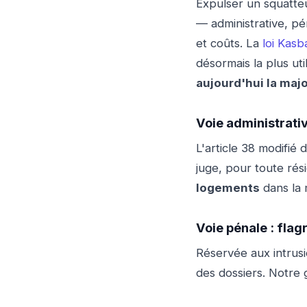
Expulser un squatte
— administrative, pén
et coûts. La
loi Kas
désormais la plus ut
aujourd'hui la maj
Voie administrati
L'article 38 modifié
juge, pour toute rés
logements
dans la 
Voie pénale : flag
Réservée aux intrus
des dossiers. Notre