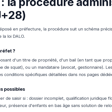
 : la procédure admini
J+28)
 déposé en préfecture, la procédure suit un schéma préci
e la loi DALO.
préfet ?
sant d'un titre de propriété, d'un bail (en tant que propr
ime de squat), ou un mandataire (avocat, gestionnaire). Le
s conditions spécifiques détaillées dans nos pages dédié
us possibles
r de saisir si : dossier incomplet, qualification juridique f
eur, présence d'enfants en bas âge sans solution de rel