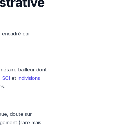
strative
s encadré par
iétaire bailleur dont
s
SCI
et
indivisions
es.
loue, doute sur
ogement (rare mais