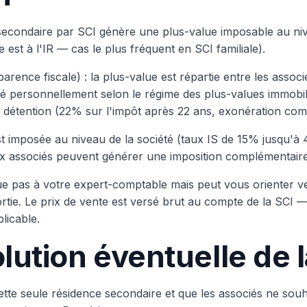
econdaire par SCI génère une plus-value imposable au nivea
le est à l'IR — cas le plus fréquent en SCI familiale).
arence fiscale) : la plus-value est répartie entre les assoc
é personnellement selon le régime des plus-values immobili
détention (22% sur l'impôt après 22 ans, exonération com
st imposée au niveau de la société (taux IS de 15% jusqu'à 
aux associés peuvent générer une imposition complémentaire
ue pas à votre expert-comptable mais peut vous orienter ver
ortie. Le prix de vente est versé brut au compte de la SCI — 
licable.
olution éventuelle de l
ette seule résidence secondaire et que les associés ne souha