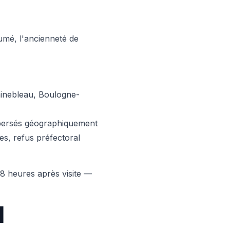
sumé, l'ancienneté de
ainebleau, Boulogne-
spersés géographiquement
les, refus préfectoral
48 heures après visite —
I