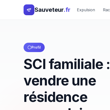
Sauveteur
.fr
Expulsion
Rac
Profil
SCI familiale 
vendre une
résidence