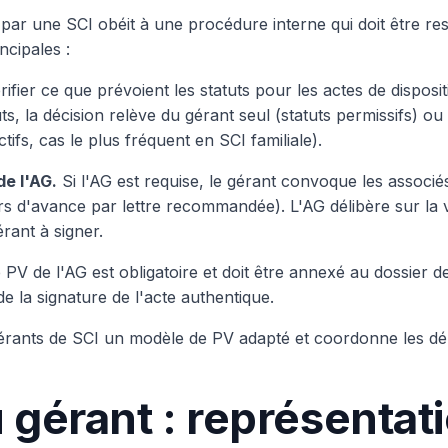
par une SCI obéit à une procédure interne qui doit être re
incipales :
ifier ce que prévoient les statuts pour les actes de disposit
uts, la décision relève du gérant seul (statuts permissifs) o
ctifs, cas le plus fréquent en SCI familiale).
de l'AG.
Si l'AG est requise, le gérant convoque les associé
urs d'avance par lettre recommandée). L'AG délibère sur la v
érant à signer.
 PV de l'AG est obligatoire et doit être annexé au dossier d
e la signature de l'acte authentique.
gérants de SCI un modèle de PV adapté et coordonne les dél
u gérant : représentat