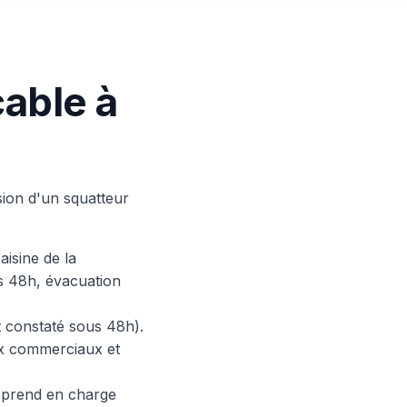
able à
ion d'un squatteur
aisine de la
s 48h, évacuation
t constaté sous 48h).
ux commerciaux et
t prend en charge