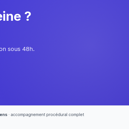
eine ?
ion sous 48h.
iens
· accompagnement procédural complet