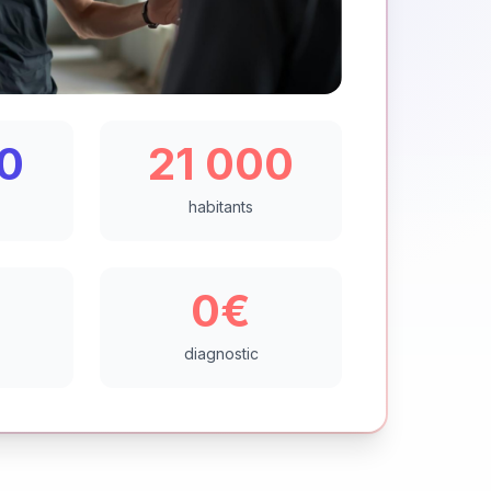
0
21 000
habitants
0€
diagnostic