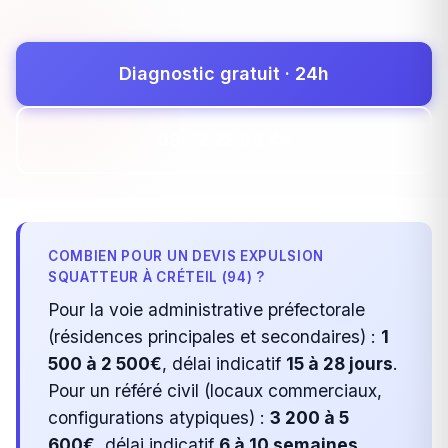
Diagnostic gratuit · 24h
09 72 22 05 44
COMBIEN POUR UN DEVIS EXPULSION
SQUATTEUR À CRÉTEIL (94) ?
Pour la voie administrative préfectorale
(résidences principales et secondaires) :
1
500 à 2 500€
, délai indicatif
15 à 28 jours
.
Pour un référé civil (locaux commerciaux,
configurations atypiques) :
3 200 à 5
600€
, délai indicatif
6 à 10 semaines
.