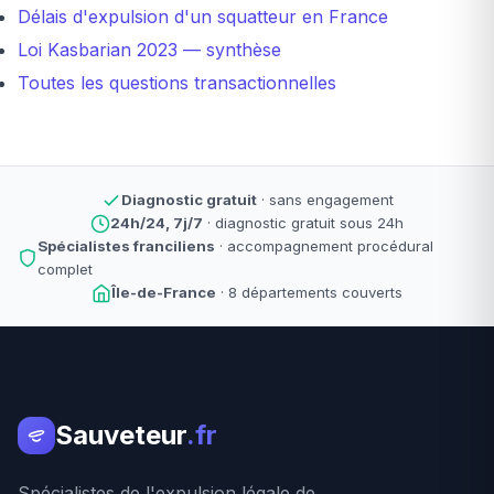
Délais d'expulsion d'un squatteur en France
Loi Kasbarian 2023 — synthèse
Toutes les questions transactionnelles
Diagnostic gratuit
· sans engagement
24h/24, 7j/7
· diagnostic gratuit sous 24h
Spécialistes franciliens
· accompagnement procédural
complet
Île-de-France
· 8 départements couverts
Sauveteur
.fr
Spécialistes de l'expulsion légale de