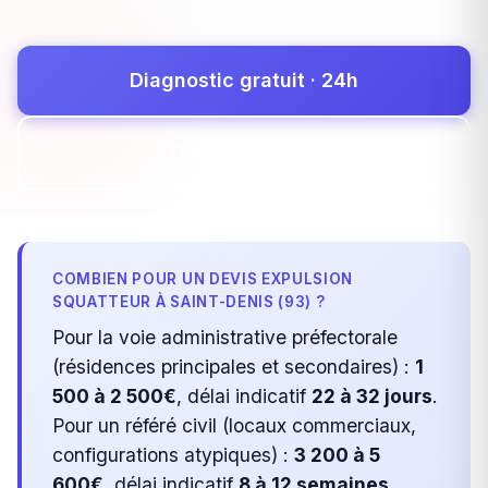
Diagnostic gratuit · 24h
09 72 22 05 44
COMBIEN POUR UN DEVIS EXPULSION
SQUATTEUR À SAINT-DENIS (93) ?
Pour la voie administrative préfectorale
(résidences principales et secondaires) :
1
500 à 2 500€
, délai indicatif
22 à 32 jours
.
Pour un référé civil (locaux commerciaux,
configurations atypiques) :
3 200 à 5
600€
, délai indicatif
8 à 12 semaines
.