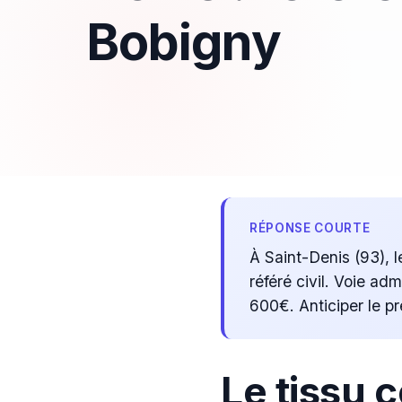
Bobigny
RÉPONSE COURTE
À Saint-Denis (93), l
référé civil. Voie ad
600€. Anticiper le pré
Le tissu 