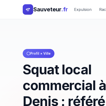
Sauveteur
.fr
Expulsion
Rac
Profil × Ville
Squat local
commercial à
Denis : référé