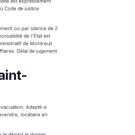
bilité est expressément
du Code de justice
tement ou par silence de 2
sabilité de l'État est
ministratif de Montreuil
ffaires. Délai de jugement
aint-
acuation. Adapté si
revendre, locataire en
 le départ le dossier