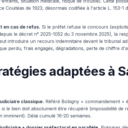
enfants, situation médicale, risque de trouble). Cette possi
e Couitéas de 1923, désormais codifiée à l'article L. 153-1 
at en cas de refus.
Si le préfet refuse le concours (explici
epuis le décret n° 2025-1052 du 3 novembre 2025), la respon
ut introduire un recours indemnitaire devant le tribunal ad
que perdu, frais engagés, dégradations, perte de chiffre d'a
ratégies adaptées à S
udiciaire classique.
Référé Bobigny + commandement + év
 si le bien doit absolument être récupéré (impossibilité de 
ion imminent). Délai cumulé 16-20 semaines.
udiciaire + dossier préfectoral en parallèle.
Préparer dès