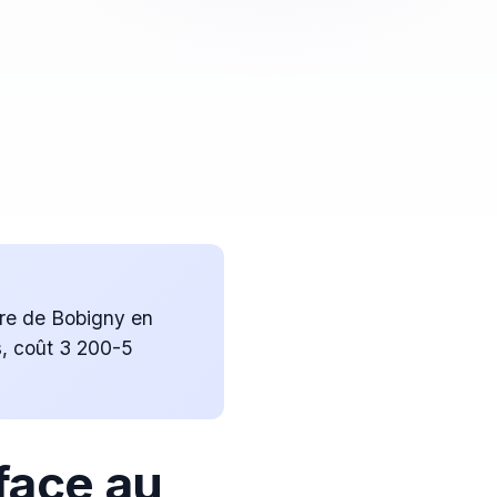
aire de Bobigny en
s, coût 3 200-5
face au