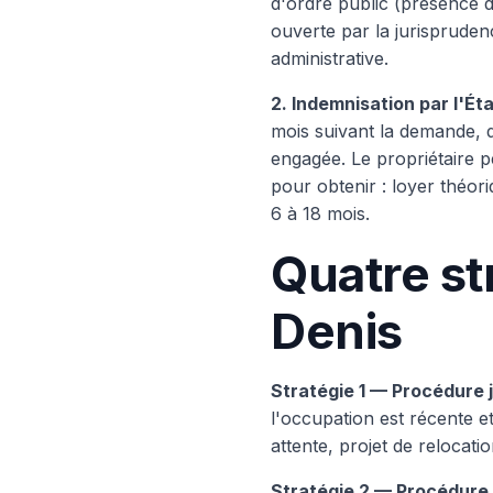
d'ordre public (présence d'
ouverte par la jurisprudenc
administrative.
2. Indemnisation par l'Ét
mois suivant la demande, d
engagée. Le propriétaire pe
pour obtenir : loyer théori
6 à 18 mois.
Quatre st
Denis
Stratégie 1 — Procédure j
l'occupation est récente et
attente, projet de relocat
Stratégie 2 — Procédure j