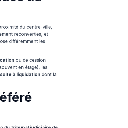
oximité du centre-ville,
lement reconverties, et
xpose différemment les
ocation
ou de cession
souvent en étage), les
ite à liquidation
dont la
référé
ève du
tribunal judiciaire de