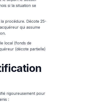
is si la situation se
e la procédure. Décote 25-
e acquéreur qui assume
ion.
le local (fonds de
uéreur (décote partielle)
ification
ntifié rigoureusement pour
enis :