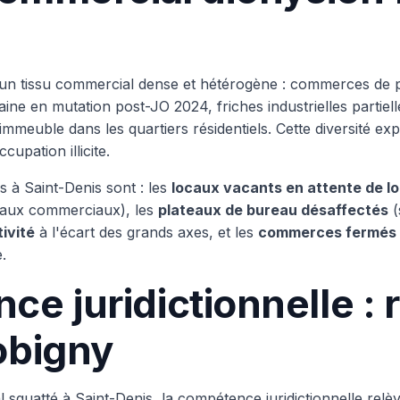
 un tissu commercial dense et hétérogène : commerces de pr
aine en mutation post-JO 2024, friches industrielles partiel
'immeuble dans les quartiers résidentiels. Cette diversité e
cupation illicite.
s à Saint-Denis sont : les
locaux vacants en attente de l
baux commerciaux), les
plateaux de bureau désaffectés
(
ivité
à l'écart des grands axes, et les
commerces fermés su
.
e juridictionnelle : 
obigny
 squatté à Saint-Denis, la compétence juridictionnelle rel