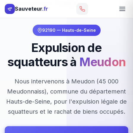
Accueil
Hauts-de-Seine (92)
Meudon
Sauveteur
.fr
92190 — Hauts-de-Seine
Expulsion de
squatteurs à
Meudon
Nous intervenons à Meudon (45 000
Meudonnaiss), commune du département
Hauts-de-Seine, pour l'expulsion légale de
squatteurs et le rachat de biens occupés.