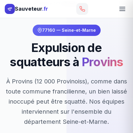
Accueil
Seine-et-Marne (77)
Provins
Sauveteur
.fr
77160 — Seine-et-Marne
Expulsion de
squatteurs à
Provins
À Provins (12 000 Provinoiss), comme dans
toute commune francilienne, un bien laissé
inoccupé peut être squatté. Nos équipes
interviennent sur l'ensemble du
département Seine-et-Marne.