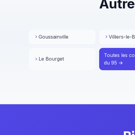
Autre
Goussainville
Villiers-le-B
Toutes les 
Le Bourget
du 95 →