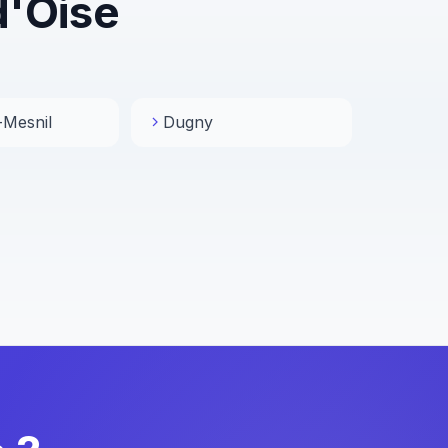
d'Oise
-Mesnil
Dugny