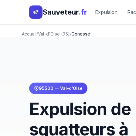
Sauveteur
.fr
Expulsion
Rac
Accueil
Val-d'Oise (95)
Gonesse
95500 — Val-d'Oise
Expulsion de
squatteurs à