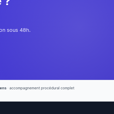
 ?
ion sous 48h.
iens
· accompagnement procédural complet