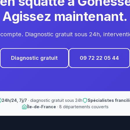
ien squatté à Gonesse
Agissez maintenant.
compte. Diagnostic gratuit sous 24h, intervent
Diagnostic gratuit
09 72 22 05 44
24h/24, 7j/7
· diagnostic gratuit sous 24h
Spécialistes francil
Île-de-France
· 8 départements couverts