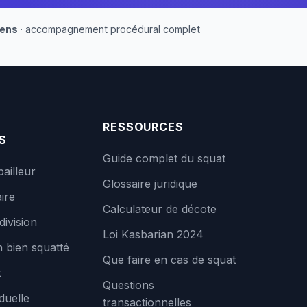
iens
· accompagnement procédural complet
RESSOURCES
S
Guide complet du squat
bailleur
Glossaire juridique
ire
Calculateur de décote
division
Loi Kasbarian 2024
 bien squatté
Que faire en cas de squat
t
Questions
duelle
transactionnelles