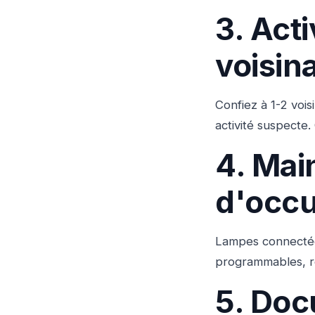
3. Act
voisin
Confiez à 1-2 voi
activité suspecte.
4. Mai
d'occu
Lampes connectées
programmables, re
5. Docu