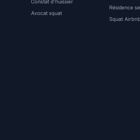
Constat d'huissier
Résidence se
Avocat squat
Squat Airbn