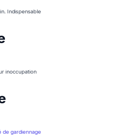
in. Indispensable
e
ur inoccupation
e
é de gardiennage