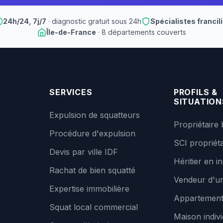
24h/24, 7j/7
· diagnostic gratuit sous 24h
Spécialistes francil
Île-de-France
· 8 départements couverts
SERVICES
PROFILS &
SITUATION
Expulsion de squatteurs
Propriétaire 
Procédure d'expulsion
SCI propriéta
Devis par ville IDF
Héritier en in
Rachat de bien squatté
Vendeur d'un
Expertise immobilière
Appartemen
Squat local commercial
Maison indivi