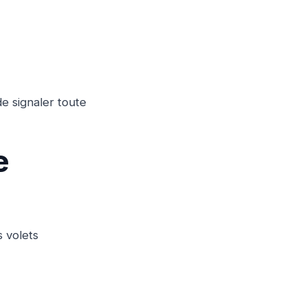
e signaler toute
e
 volets