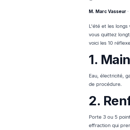
M. Marc Vasseur
·
L'été et les long
vous quittez long
voici les 10 réflex
1. Mai
Eau, électricité, 
de procédure.
2. Ren
Porte 3 ou 5 poin
effraction qui pr