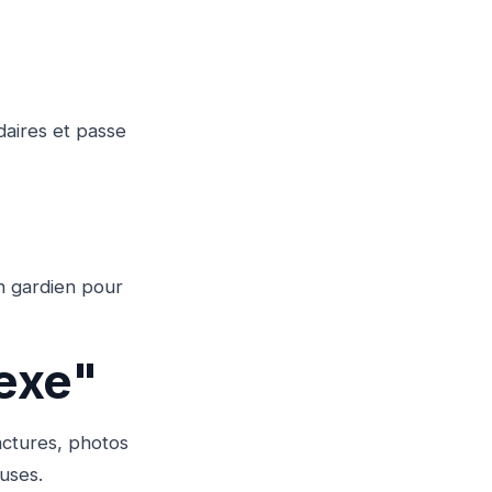
daires et passe
n gardien pour
lexe"
actures, photos
uses.