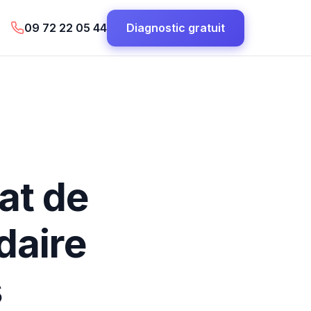
09 72 22 05 44
Diagnostic gratuit
at de
daire
s