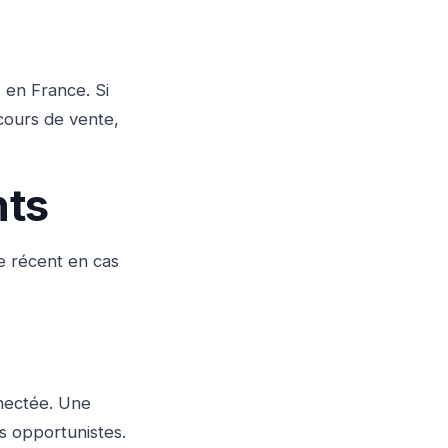
 en France. Si
cours de vente,
nts
ge récent en cas
nnectée. Une
s opportunistes.