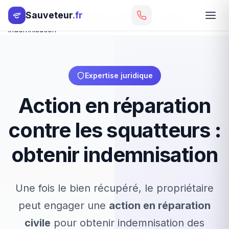
Accueil
Sauveteur
.fr
Action en réparation contre les squatteurs : obtenir
indemnisation
Expertise juridique
Action en réparation
contre les squatteurs :
obtenir indemnisation
Une fois le bien récupéré, le propriétaire
peut engager une
action en réparation
civile
pour obtenir indemnisation des