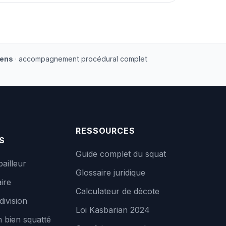
iens
· accompagnement procédural complet
RESSOURCES
S
Guide complet du squat
bailleur
Glossaire juridique
ire
Calculateur de décote
division
Loi Kasbarian 2024
 bien squatté