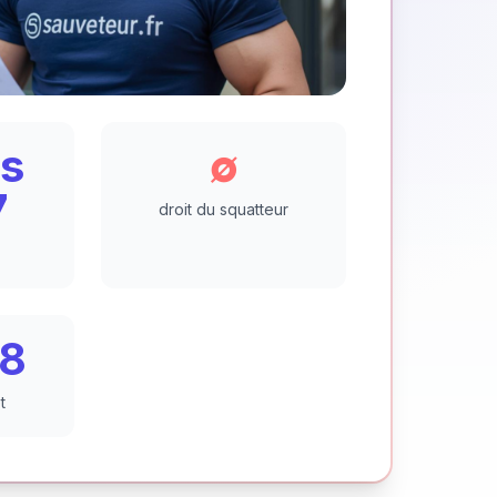
rs
∅
7
droit du squatteur
38
t