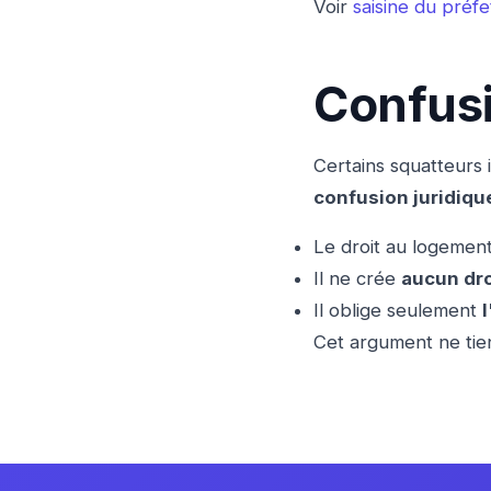
Voir
saisine du préfe
Confusi
Certains squatteurs
confusion juridiqu
Le droit au logemen
Il ne crée
aucun dro
Il oblige seulement
l
Cet argument ne tien