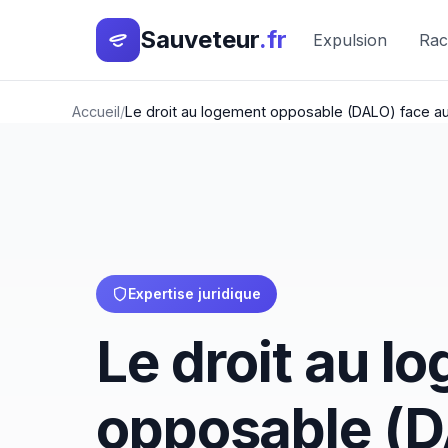
Sauveteur
.fr
Expulsion
Rac
Accueil
Le droit au logement opposable (DALO) face a
Expertise juridique
Le droit au l
opposable (