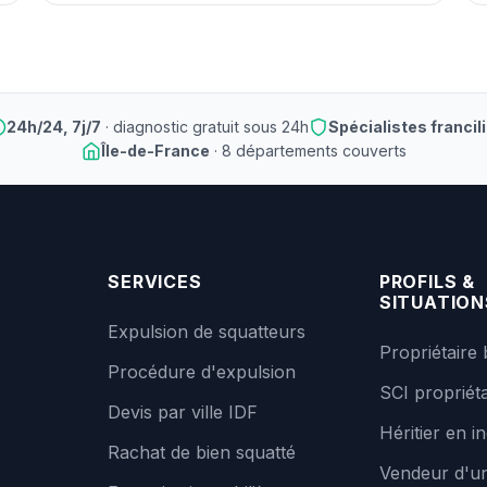
24h/24, 7j/7
· diagnostic gratuit sous 24h
Spécialistes francil
Île-de-France
· 8 départements couverts
SERVICES
PROFILS &
SITUATION
Expulsion de squatteurs
Propriétaire 
Procédure d'expulsion
SCI propriéta
Devis par ville IDF
Héritier en in
Rachat de bien squatté
Vendeur d'un