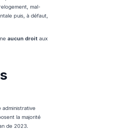
 relogement, mal-
tale puis, à défaut,
onne
aucun droit
aux
es
e administrative
osent la majorité
ian de 2023.