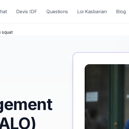
hat
Devis IDF
Questions
Loi Kasbarian
Blog
u squat
ogement
DALO)