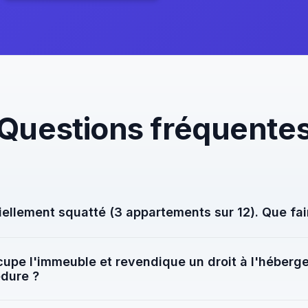
Questions fréquente
iellement squatté (3 appartements sur 12). Que fai
e. Chaque appartement squatté peut être traité individuelle
upe l'immeuble et revendique un droit à l'héberg
e 38 DALO), avec coordination du syndic pour les parties co
édure ?
s.