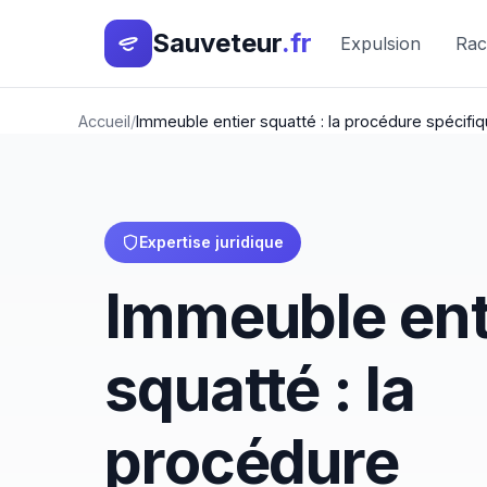
Sauveteur
.fr
Expulsion
Rac
Accueil
Immeuble entier squatté : la procédure spécifi
Expertise juridique
Immeuble ent
squatté : la
procédure