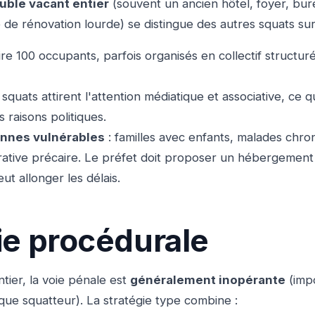
ble vacant entier
(souvent un ancien hôtel, foyer, bur
de rénovation lourde) se distingue des autres squats sur 
ire 100 occupants, parfois organisés en collectif structuré
 squats attirent l'attention médiatique et associative, ce q
 raisons politiques.
nnes vulnérables
: familles avec enfants, malades chr
trative précaire. Le préfet doit proposer un hébergemen
ut allonger les délais.
ie procédurale
ier, la voie pénale est
généralement inopérante
(impo
que squatteur). La stratégie type combine :