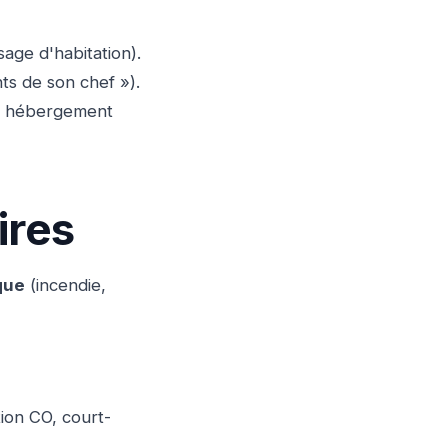
sage d'habitation).
ts de son chef »).
15, hébergement
ires
que
(incendie,
ion CO, court-