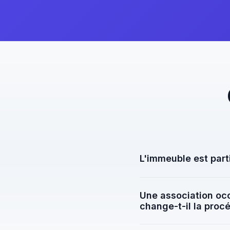
L'immeuble est part
C'est un cas plus simpl
Une association occ
administrative (articl
change-t-il la proc
standards 2-4 semaine