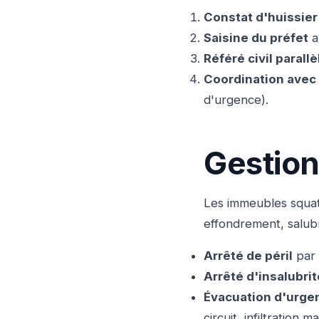
Constat d'huissier
Saisine du préfet
au
Référé civil parallè
Coordination avec 
d'urgence).
Gestion
Les immeubles squa
effondrement, salubri
Arrêté de péril
par 
Arrêté d'insalubrit
Évacuation d'urge
circuit, infiltration m