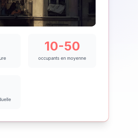
2
10-50
ure
occupants en moyenne
duelle