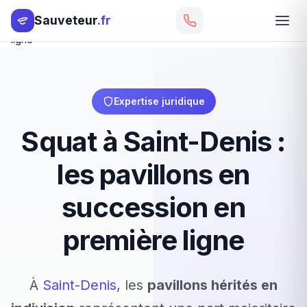
Accueil
Sauveteur
.fr
Squat à Saint-Denis : les pavillons en succession en première
ligne
Expertise juridique
Squat à Saint-Denis :
les pavillons en
succession en
première ligne
À
Saint-Denis
, les
pavillons hérités en