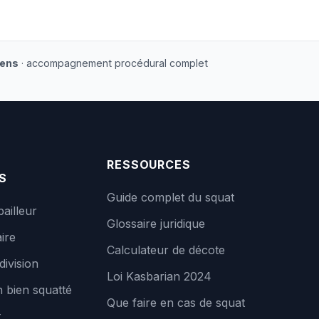
iens
· accompagnement procédural complet
RESSOURCES
S
Guide complet du squat
bailleur
Glossaire juridique
ire
Calculateur de décote
division
Loi Kasbarian 2024
 bien squatté
Que faire en cas de squat
t