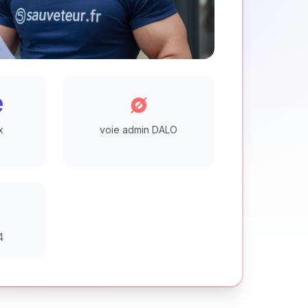
e
∅
x
voie admin DALO
x
4