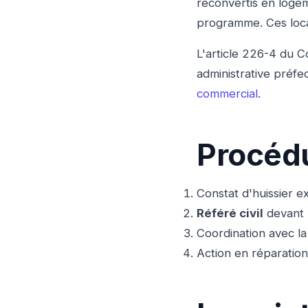
reconvertis en loge
programme. Ces locau
L'article 226-4 du 
administrative préfec
commercial
.
Procédu
Constat d'huissier e
Référé civil
devant l
Coordination avec l
Action en réparatio