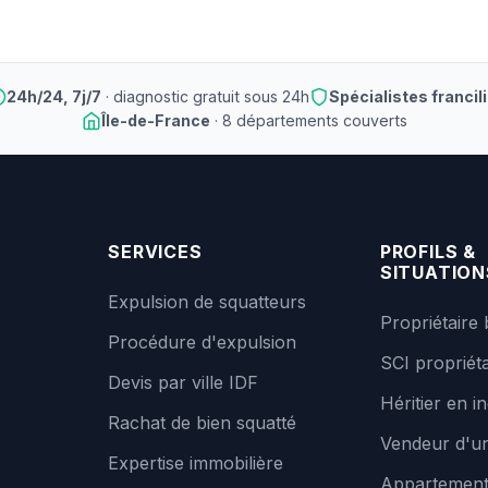
24h/24, 7j/7
· diagnostic gratuit sous 24h
Spécialistes francil
Île-de-France
· 8 départements couverts
SERVICES
PROFILS &
SITUATION
Expulsion de squatteurs
Propriétaire 
Procédure d'expulsion
SCI propriéta
Devis par ville IDF
Héritier en in
Rachat de bien squatté
Vendeur d'un
Expertise immobilière
Appartemen