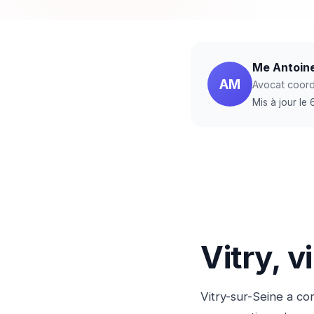
Me Antoin
AM
Avocat coordi
Mis à jour le
Vitry, v
Vitry-sur-Seine a co