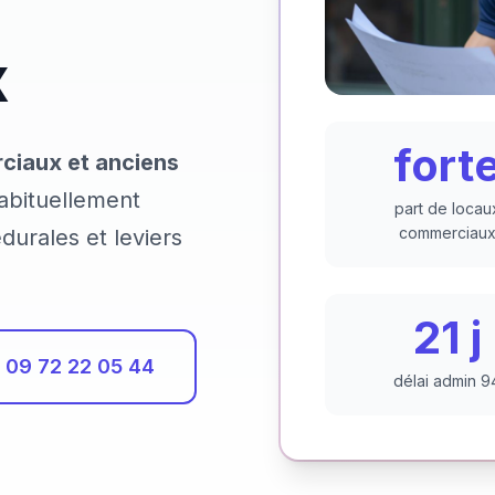
x
fort
ciaux et anciens
abituellement
part de locau
commerciau
durales et leviers
21 j
09 72 22 05 44
délai admin 9