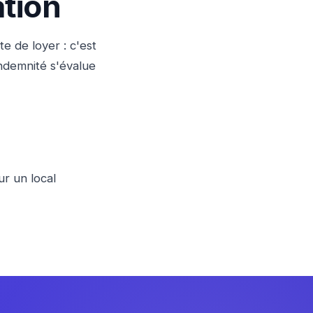
ation
te de loyer : c'est
indemnité s'évalue
ur un local