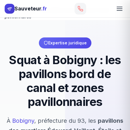
Accueil
Sauveteur
.fr
Squat à Bobigny : les pavillons bord de canal et zones
pavillonnaires
Expertise juridique
Squat à Bobigny : les
pavillons bord de
canal et zones
pavillonnaires
À
Bobigny
, préfecture du 93, les
pavillons